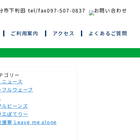
ご利用案内
アクセス
よくあるご質問
テゴリー
・ニュース
トフルウェーブ
E
フルビーンズ
リエぽてりー
援寮 Leave me alone