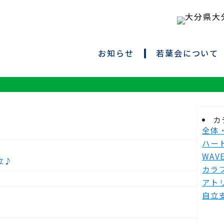
お知らせ
若葉会について
カ
全体
ハー
WAV
立♪
カラ
アト
自立支