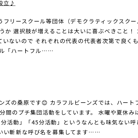
設立♪
うフリースクール等団体（デモクラティックスクー
うか 選択肢が増えることは大いに喜ぶべきこと！ 
ていないので それぞれの代表の代表者次第で良く
ール「ハートフル……
ンズの桑原です😊 カラフルビーンズでは、ハー
5分間のプチ集団活動をしています。 水曜や夏休
15分活動」「45分活動」というなんとも味気ない
いい斬新な呼び名を募集してます……