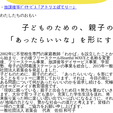
・
放課後等ﾃﾞｲｻｰﾋﾞｽ「アトリエぽてりー」
わたしたちのおもい
2002年に不登校生専門の家庭教師「わかば」を設立したことか
ら始まり、その後フリースクールHeartful WAVEと名称を変更
後、フリースクール事業、放課後等デイサービス事業、学習
塾、母子の訪問看護ステーションの事業を総合し、2015年一般
社団法人若葉会を発足しました。
子どものために、親子のために、「あったらいいな」を形にす
ることをモットーに運営しております。それは、 今目の前に
ある問題について何があったらいいのかを追求し続ける、究極
のオーダーメイド教育環境です。
「現状に困っている」親子と出会うため日々努力を重ねていき
ます。大分で育つ 子ども達が、充実した学生生活を送れ、将
来振り返った時に楽しい思い出でいっぱいになるように。それ
が 地域の力となり、豊かな社会への道だと考えます。皆様の
一掃のご支援、ご協力をお願い申し上げます。
一般社団法人 若葉会 代表 佐伯 和可子