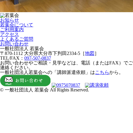
お知らせ
若葉会について
ご利用案内
アクセス
よくあるご質問
お問い合わせ
一般社団法人 若葉会
〒870-1112 大分県大分市下判田2334-5
［
地図
］
TEL/FAX：
097-507-0837
お問い合わせやご相談・見学などは、電話（またはFAX）でご
連絡ください。
一般社団法人若葉会への「講師派遣依頼」は
こちら
から。
© 一般社団法人 若葉会 All Rights Reserved.