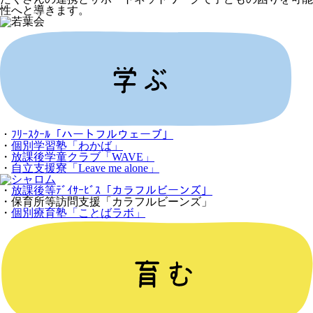
性へと導きます。
・
ﾌﾘｰｽｸｰﾙ「ハートフルウェーブ」
・
個別学習塾「わかば」
・
放課後学童クラブ「WAVE」
・
自立支援寮「Leave me alone」
・
放課後等ﾃﾞｲｻｰﾋﾞｽ「カラフルビーンズ」
・保育所等訪問支援「カラフルビーンズ」
・
個別療育塾「ことばラボ」