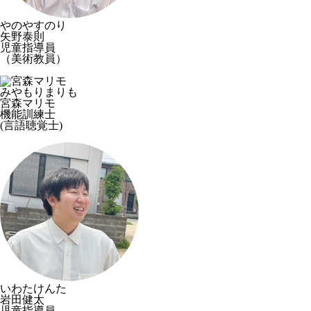
やのやすのり
矢野泰則
児童指導員
（美術教員）
みやもりまりも
宮森マリモ
機能訓練士
(言語聴覚士)
いわたけんた
岩田健太
児童指導員