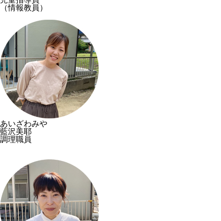
（情報教員）
あいざわみや
藍沢美耶
調理職員