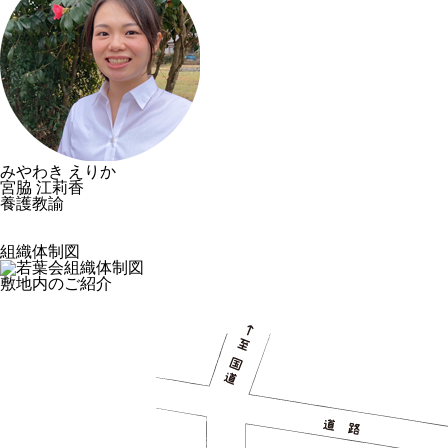
みやわき えりか
宮脇 江莉香
養護教諭
組織体制図
敷地内のご紹介