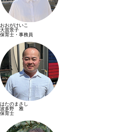
おおがけいこ
大賀景子
保育士・事務員
はたのまさし
波多野 雅
保育士